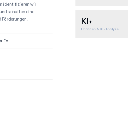
 identifizieren wir
und schaffen eine
KI
d Förderungen.
+
Drohnen & KI-Analyse
r Ort