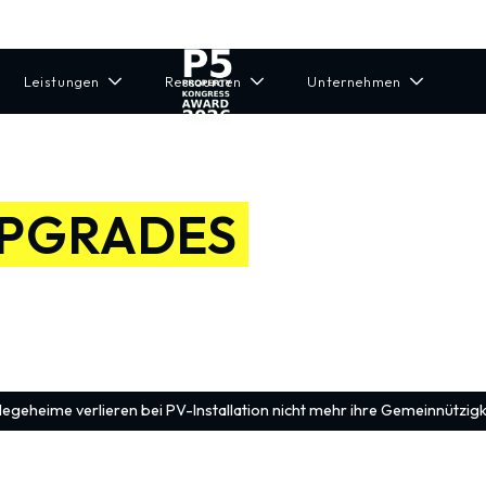
Leistungen
Ressourcen
Unternehmen
P
UPGRADES
E
hen sie zu Ihrem Geschäftsmodell. Für niedrige
bilienwerte.
legeheime verlieren bei PV-Installation nicht mehr ihre Gemeinnützigk