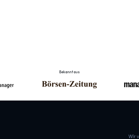
200
+
Realisierte Projekte
Z
Bekannt aus
Wir 