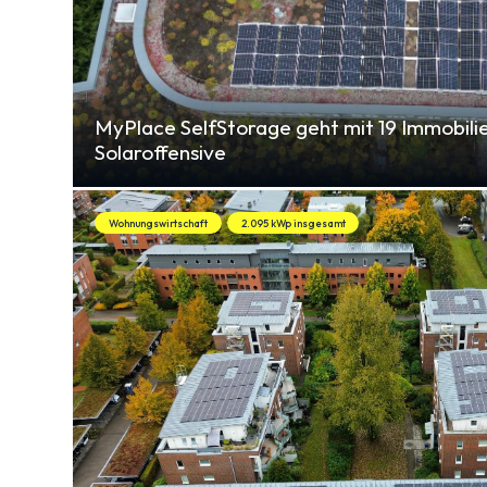
MyPlace SelfStorage geht mit 19 Immobilie
Solaroffensive
Wohnungswirtschaft
2.095 kWp insgesamt