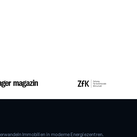
3.000
+
ufriedene Stromkund*innen
verwandeln Immobilien in moderne Energiezentren.