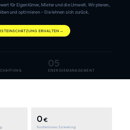
wert für Eigentümer, Mieter und die Umwelt. Wir planen,
eiben und optimieren – Sie lehnen sich zurück.
→
RSTEINSCHÄTZUNG ERHALTEN
05
CHAFFUNG
ENERGIEMANAGEMENT
0
€
ng
Kostenloses Screening