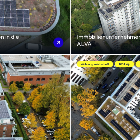
n in die
Immobilienunternehmen
ALVA
Wohnungswirtschaft
105 kWp