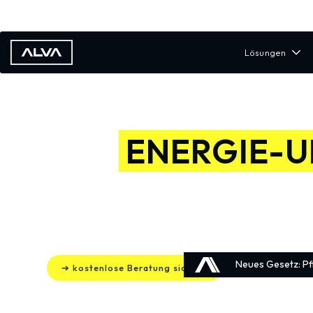
Lösungen
ONE-STOP SHO
FÜR
ENERGIE-
IHRER IMMOBILI
Wir denken Energie ganzheitlich und mac
Kosten, neue Erlöse und steigende Immo
Neues Gesetz: Pf
➔ kostenlose Beratung sichern