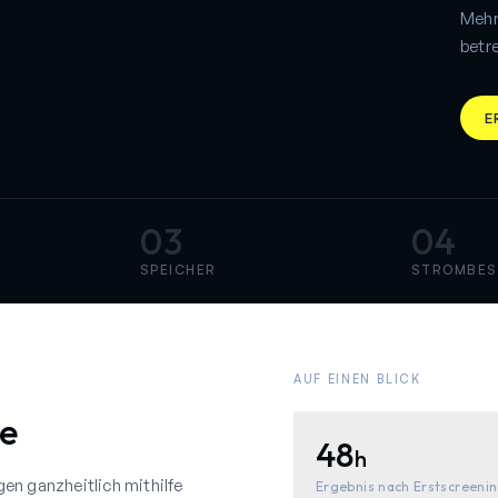
Mehr
betr
E
03
04
SPEICHER
STROMBES
AUF EINEN BLICK
e
48
h
en ganzheitlich mithilfe
Ergebnis nach Erstscreeni