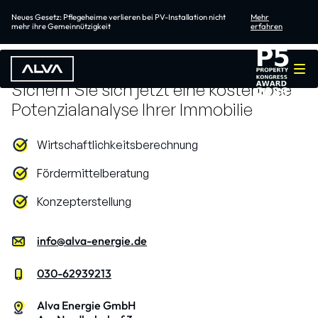
Neues Gesetz: Pflegeheime verlieren bei PV-Installation nicht
Mehr
mehr ihre Gemeinnützigkeit
erfahren
Sichern Sie sich jetzt eine kostenlose
Potenzialanalyse Ihrer Immobilie
Wirtschaftlichkeitsberechnung
Fördermittelberatung
Konzepterstellung
info@alva-energie.de
030-62939213
Alva Energie GmbH