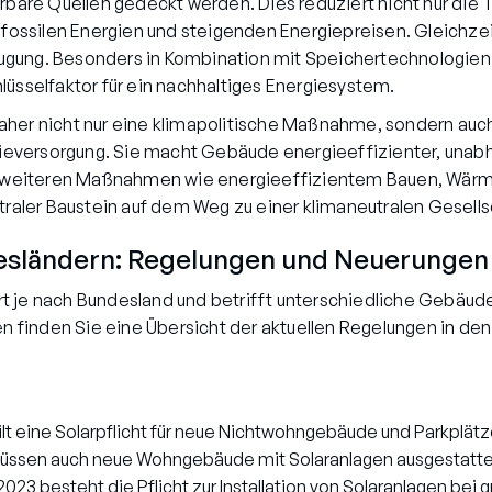
re Quellen gedeckt werden. Dies reduziert nicht nur die
 fossilen Energien und steigenden Energiepreisen. Gleichzeiti
gung. Besonders in Kombination mit Speichertechnologien u
üsselfaktor für ein nachhaltiges Energiesystem.
 daher nicht nur eine klimapolitische Maßnahme, sondern auch 
gieversorgung. Sie macht Gebäude energieeffizienter, unabhä
mit weiteren Maßnahmen wie energieeffizientem Bauen, Wä
traler Baustein auf dem Weg zu einer klimaneutralen Gesells
desländern: Regelungen und Neuerungen
iert je nach Bundesland und betrifft unterschiedliche Gebäu
finden Sie eine Übersicht der aktuellen Regelungen in den
ilt eine Solarpflicht für neue Nichtwohngebäude und Parkplätze
üssen auch neue Wohngebäude mit Solaranlagen ausgestatte
2023 besteht die Pflicht zur Installation von Solaranlagen be