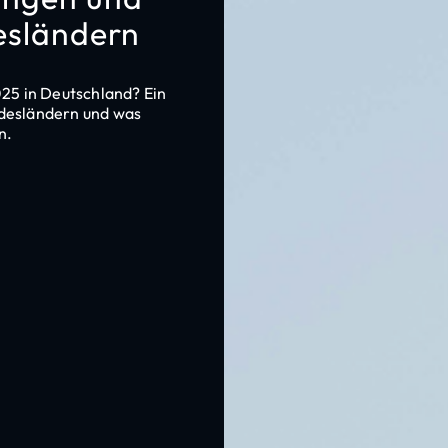
esländern
25 in Deutschland? Ein
ndesländern und was
n.